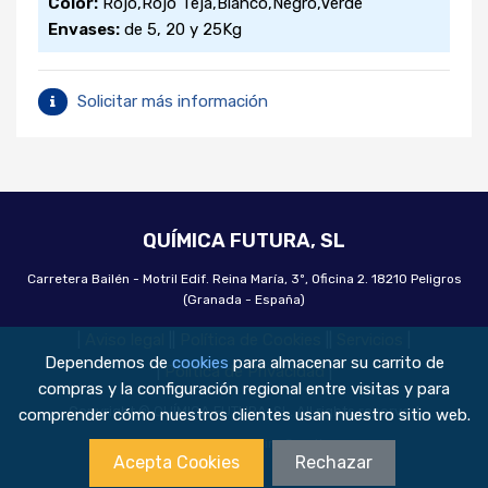
Color:
Rojo,Rojo Teja,Blanco,Negro,Verde
Ficha Tecnica.
Descargar
Envases:
de 5, 20 y 25Kg
Solicitar más información
QUÍMICA FUTURA, SL
Carretera Bailén - Motril Edif. Reina María, 3º, Oficina 2. 18210 Peligros
(Granada - España)
|
Aviso legal
|
|
Política de Cookies
|
|
Servicios
|
Dependemos de
cookies
para almacenar su carrito de
|
Política de Privacidad
|
compras y la configuración regional entre visitas y para
Copyright © QUÍMICA FUTURA, SL. All rights reserved
comprender cómo nuestros clientes usan nuestro sitio web.
Made with
❤
by
Amira Creativos
Acepta Cookies
Rechazar