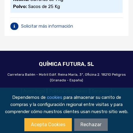
Polvo:
Sacos de 25 Kg
Solicitar más información
QUÍMICA FUTURA, SL
Carretera Bailén - Motril Edif. Reina María, 3º, Oficina 2. 18210 Peligros
(Granada - España)
|
Aviso legal
|
|
Política de Cookies
|
|
Servicios
|
Dependemos de
cookies
para almacenar su carrito de
|
Política de Privacidad
|
compras y la configuración regional entre visitas y para
Copyright © QUÍMICA FUTURA, SL. All rights reserved
comprender cómo nuestros clientes usan nuestro sitio web.
Made with
❤
by
Amira Creativos
Acepta Cookies
Rechazar