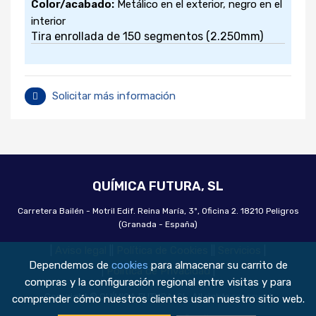
Color/acabado:
Metálico en el exterior, negro en el
Descargar
interior
Tira enrollada de 150 segmentos (2.250mm)
Solicitar más información
QUÍMICA FUTURA, SL
Carretera Bailén - Motril Edif. Reina María, 3º, Oficina 2. 18210 Peligros
(Granada - España)
|
Aviso legal
|
|
Política de Cookies
|
|
Servicios
|
Dependemos de
cookies
para almacenar su carrito de
|
Política de Privacidad
|
compras y la configuración regional entre visitas y para
Copyright © QUÍMICA FUTURA, SL. All rights reserved
comprender cómo nuestros clientes usan nuestro sitio web.